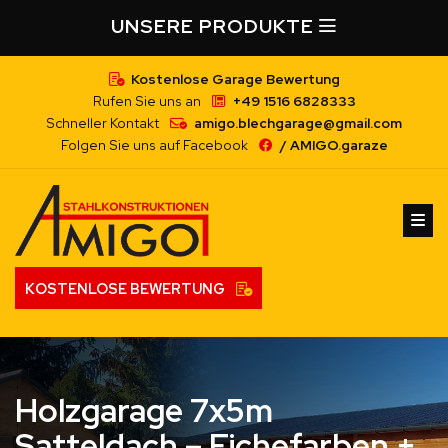
UNSERE PRODUKTE
Kostenlose Garage Bewertung
Rufen Sie uns an
+49 1516 6828333
Schneller Kontakt
amigo.blechgarage@gmail.com
Folgen Sie uns auf Facebook
/ AMIGO.garaze
KOSTENLOSE BEWERTUNG
Holzgarage 7x5m
Satteldach – Eichefarben +