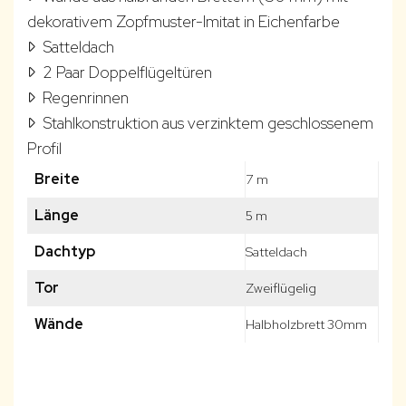
dekorativem Zopfmuster-Imitat in Eichenfarbe
Satteldach
2 Paar Doppelflügeltüren
Regenrinnen
Stahlkonstruktion aus verzinktem geschlossenem
Profil
Breite
7 m
Länge
5 m
Dachtyp
Satteldach
Tor
Zweiflügelig
Wände
Halbholzbrett 30mm