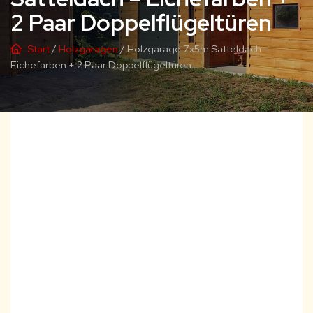
2 Paar Doppelflügeltüren
Start
/
Holzgaragen
/ Holzgarage 7x5m Satteldach –
Eichefarben + 2 Paar Doppelflügeltüren