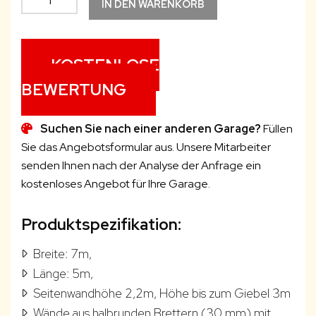
IN DEN WARENKORB
7x5m
Satteldach
-
KOSTENLOSE
Eichefarben
BEWERTUNG
+
2
Paar
Suchen Sie nach einer anderen Garage?
Füllen
Doppelflügeltüren
Sie das Angebotsformular aus. Unsere Mitarbeiter
Menge
senden Ihnen nach der Analyse der Anfrage ein
kostenloses Angebot für Ihre Garage.
Produktspezifikation:
Breite: 7m,
Länge: 5m,
Seitenwandhöhe 2,2m, Höhe bis zum Giebel 3m
Wände aus halbrunden Brettern (30 mm) mit