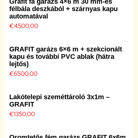
Grafit fa garázs 4×6 m 30 mm-es
félbála deszkából + szárnyas kapu
automatával
€
4500,00
GRAFIT garázs 6×6 m + szekcionált
kapu és további PVC ablak (hátra
lejtős)
€
6500,00
Lakótelepi szeméttároló 3x1m –
GRAFIT
€
1350,00
Oromtetős fém garázs GRAFIT 6x6m