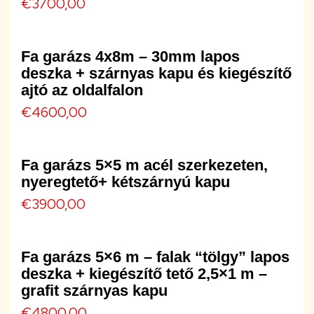
€
3700,00
Fa garázs 4x8m – 30mm lapos
deszka + szárnyas kapu és kiegészítő
ajtó az oldalfalon
€
4600,00
Fa garázs 5×5 m acél szerkezeten,
nyeregtető+ kétszárnyú kapu
€
3900,00
Fa garázs 5×6 m – falak “tölgy” lapos
deszka + kiegészítő tető 2,5×1 m –
grafit szárnyas kapu
€
4800,00