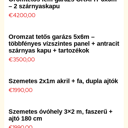
– 2 szárnyaskapu
€
4200,00
Oromzat tetős garázs 5x6m –
többfényes vízszintes panel + antracit
szárnyas kapu + tartozékok
€
3500,00
Szemetes 2x1m akril + fa, dupla ajtók
€
1990,00
Szemetes óvóhely 3×2 m, faszerű +
ajtó 180 cm
€
1990,00