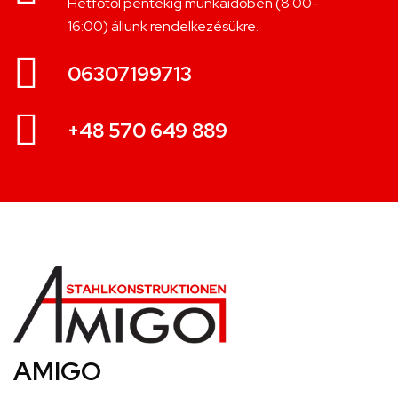
Hétfőtől péntekig munkaidőben (8:00-
16:00) állunk rendelkezésükre.
06307199713
+48 570 649 889
AMIGO