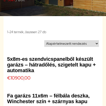
1–24 termék, összesen 27 db
5x8m-es szendvicspanelből készült
garázs – hátradőlés, szigetelt kapu +
automatika
€
10900,00
Fa garázs 11x6m – félbála deszka,
Winchester szín + szárnyas kapu