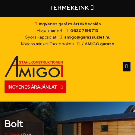
TERMÉKEINK
Ingyenes garázs értékbecslés
Hívjon minket
06307199713
Gyors kapcsolat
amigo@garazsuzlet.hu
Kövess minket Facebookon
/ AMIGO.garaze
INGYENES ÁRAJÁNLAT
Bolt
Start
/ Bolt