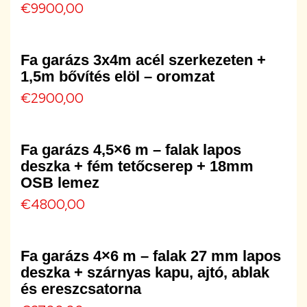
€
9900,00
Fa garázs 3x4m acél szerkezeten +
1,5m bővítés elöl – oromzat
€
2900,00
Fa garázs 4,5×6 m – falak lapos
deszka + fém tetőcserep + 18mm
OSB lemez
€
4800,00
Fa garázs 4×6 m – falak 27 mm lapos
deszka + szárnyas kapu, ajtó, ablak
és ereszcsatorna