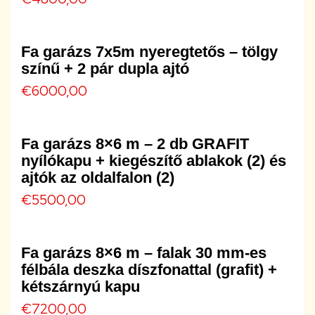
Fa garázs 7x5m nyeregtetős – tölgy
színű + 2 pár dupla ajtó
€
6000,00
Fa garázs 8×6 m – 2 db GRAFIT
nyílókapu + kiegészítő ablakok (2) és
ajtók az oldalfalon (2)
€
5500,00
Fa garázs 8×6 m – falak 30 mm-es
félbála deszka díszfonattal (grafit) +
kétszárnyú kapu
€
7200,00