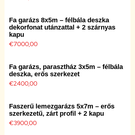
Fa garázs 8x5m – félbála deszka
dekorfonat utánzattal + 2 szárnyas
kapu
€
7000,00
Fa garázs, parasztház 3x5m – félbála
deszka, erős szerkezet
€
2400,00
Faszerű lemezgarázs 5x7m – erős
szerkezetű, zárt profil + 2 kapu
€
3900,00