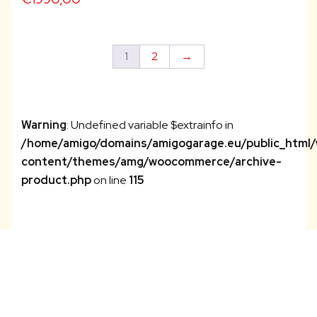
1
2
→
Warning
: Undefined variable $extrainfo in
/home/amigo/domains/amigogarage.eu/public_html
content/themes/amg/woocommerce/archive-
product.php
on line
115