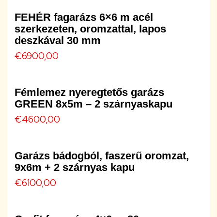
FEHÉR fagarázs 6×6 m acél
szerkezeten, oromzattal, lapos
deszkával 30 mm
€
6900,00
Fémlemez nyeregtetős garázs
GREEN 8x5m – 2 szárnyaskapu
€
4600,00
Garázs bádogból, faszerű oromzat,
9x6m + 2 szárnyas kapu
€
6100,00