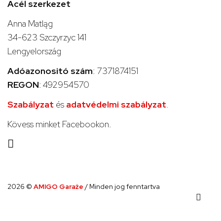
Acél szerkezet
Anna Matląg
34-623 Szczyrzyc 141
Lengyelország
Adóazonositó szám
: 7371874151
REGON
: 492954570
Szabályzat
és
adatvédelmi szabályzat
.
Kövess minket Facebookon.
2026 ©
AMIGO Garaże
/ Minden jog fenntartva